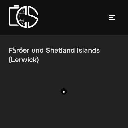
Zum
Inhalt
SEITEN
springen
Färöer und Shetland Islands
(Lerwick)